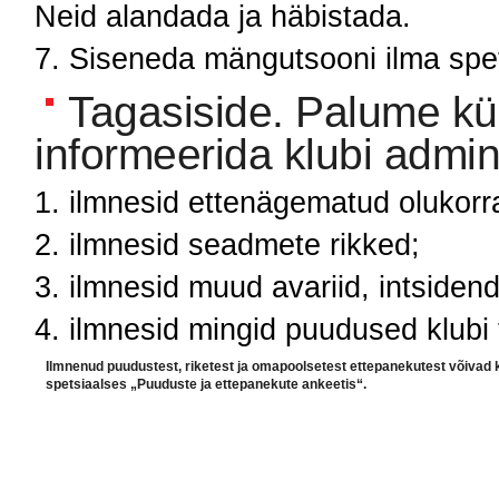
Neid alandada ja häbistada.
Siseneda mängutsooni ilma spet
Tagasiside. Palume küla
informeerida klubi adminis
ilmnesid ettenägematud olukorr
ilmnesid seadmete rikked;
ilmnesid muud avariid, intsidendi
ilmnesid mingid puudused klubi 
Ilmnenud puudustest, riketest ja omapoolsetest ettepanekutest võivad 
spetsiaalses „Puuduste ja ettepanekute ankeetis“.