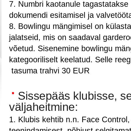
Numbri kaotanule tagastatakse ü
dokumendi esitamisel ja valvetööta
Bowlingu mängimisel on külasta
jalatseid, mis on saadaval gardero
võetud. Sisenemine bowlingu mäng
kategooriliselt keelatud. Selle ree
tasuma trahvi
30 EUR
Sissepääs klubisse, sea
väljaheitmine:
Klubis kehtib n.n. Face Control,
teenindamisest, põhjust selgitamata