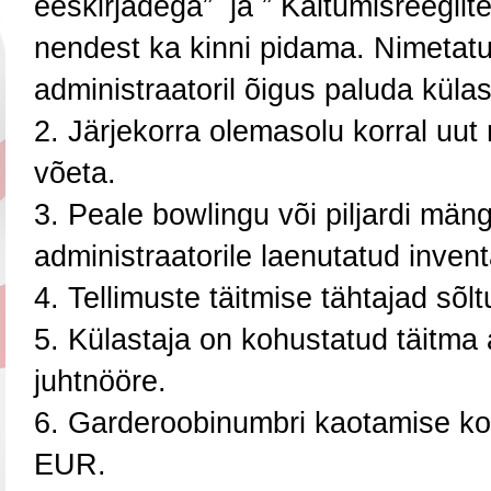
eeskirjadega”
ja ”
Käitumisreegli
nendest ka kinni pidama. Nimetatud
administraatoril õigus paluda külas
Järjekorra olemasolu korral uut
võeta.
Peale bowlingu või piljardi män
administraatorile laenutatud invent
Tellimuste täitmise tähtajad sõlt
Külastaja on kohustatud täitma a
juhtnööre.
Garderoobinumbri kaotamise kor
EUR.