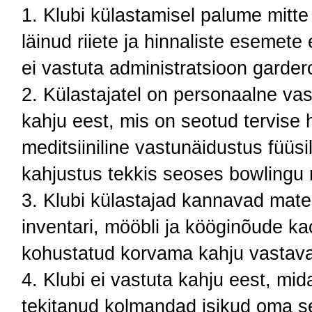
Klubi külastamisel palume mitte j
läinud riiete ja hinnaliste esemete
ei vastuta administratsioon garder
Külastajatel on personaalne vas
kahju eest, mis on seotud tervise 
meditsiiniline vastunäidustus füüsi
kahjustus tekkis seoses bowlingu 
Klubi külastajad kannavad mater
inventari, mööbli ja kööginõude ka
kohustatud korvama kahju vastaval
Klubi ei vastuta kahju eest, mida
tekitanud kolmandad isikud oma 