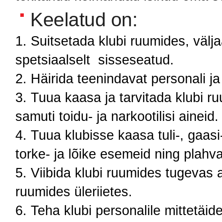
Keelatud on:
Suitsetada klubi ruumides, välj
spetsiaalselt sisseseatud.
Häirida teenindavat personali j
Tuua kaasa ja tarvitada klubi r
samuti toidu- ja narkootilisi aineid
Tuua klubisse kaasa tuli-, gaas
torke- ja lõike esemeid ning plahva
Viibida klubi ruumides tugevas a
ruumides üleriietes.
Teha klubi personalile mittetäi