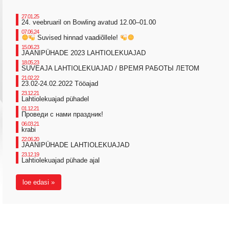
27.01.25
24. veebruaril on Bowling avatud 12.00–01.00
07.06.24
Suvised hinnad vaadiõllele!
15.06.23
JAANIPÜHADE 2023 LAHTIOLEKUAJAD
18.05.23
SUVEAJA LAHTIOLEKUAJAD / ВРЕМЯ РАБОТЫ ЛЕТОМ
21.02.22
23.02-24.02.2022 Tööajad
23.12.21
Lahtiolekuajad pühadel
01.12.21
Проведи с нами праздник!
06.03.21
krabi
22.06.20
JAANIPÜHADE LAHTIOLEKUAJAD
23.12.19
Lahtiolekuajad pühade ajal
loe edasi »